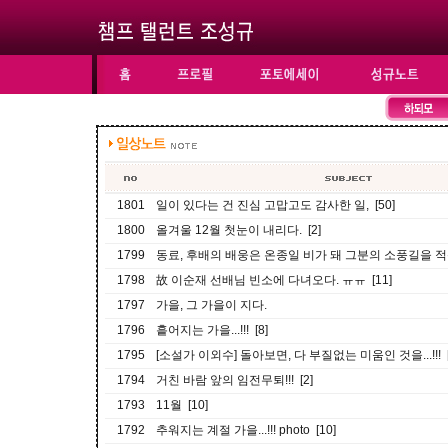
1801
일이 있다는 건 진심 고맙고도 감사한 일, [50]
1800
올겨울 12월 첫눈이 내리다. [2]
1799
동료, 후배의 배웅은 온종일 비가 돼 그분의 소풍길을 적신
1798
故 이순재 선배님 빈소에 다녀오다. ㅠㅠ [11]
1797
가을, 그 가을이 지다.
1796
흩어지는 가을...!!! [8]
1795
[소설가 이외수] 돌아보면, 다 부질없는 미움인 것을...!!! [
1794
거친 바람 앞의 임전무퇴!!! [2]
1793
11월 [10]
1792
추워지는 계절 가을...!!! photo [10]