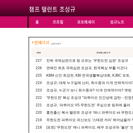
227
진짜 국제심판으로 링 오르는 ‘무한도전 심판’ 조성규
226
연예인 최초 국제심판 조성규, 한국복싱 부활 이끈다.
225
KBM 신인 최강전, KBI 전국생활복싱대회, KJBC 포토,
224
조성규, 대체 누구길래 난리, 최수종과 이게 언제적이야
223
조성규, 누군가 보니 최수종과? 이게 언제적이야? 앳된 
222
'무한도전' 복싱 조성규 "파퀴아오 인간성에 감탄···진정
221
조성규, ‘파퀴아오 VS 무한도전’ 주심으로 링위에 올라
220
홍천출신 복서 탤런트 조성규 ‘매니 파퀴아오 vs 무한도전
219
무한도전 파퀴아오-외신보도 '스테판 커리' 뛰어넘을까 '
218
[포토] ‘무한도전’ 매니 파퀴아오, 배우 조성규와 ‘불끈’