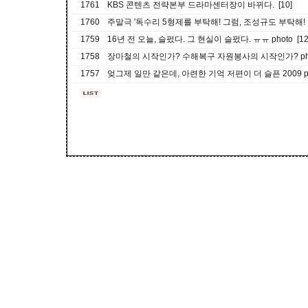
1761
KBS 콘텐츠 전략본부 드라마센터장이 바뀌다. [10]
1760
주말극 '독수리 5형제를 부탁해! 그럼, 조성규도 부탁해! [
1759
16년 전 오늘, 슬펐다. 그 현실이 슬펐다. ㅠㅠ photo [12
1758
장마철의 시작인가? 수해복구 자원봉사의 시작인가? phot
1757
엊그제 일만 같은데, 아련한 기억 저편이 더 슬픈 2009 pho