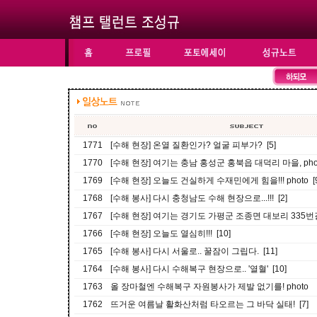
1771
[수해 현장] 온열 질환인가? 얼굴 피부가? [5]
1770
[수해 현장] 여기는 충남 홍성군 홍북읍 대덕리 마을, photo
1769
[수해 현장] 오늘도 건실하게 수재민에게 힘을!!! photo [9
1768
[수해 봉사] 다시 충청남도 수해 현장으로...!!! [2]
1767
[수해 현장] 여기는 경기도 가평군 조종면 대보리 335번길 
1766
[수해 현장] 오늘도 열심히!!! [10]
1765
[수해 봉사] 다시 서울로.. 꿀잠이 그립다. [11]
1764
[수해 봉사] 다시 수해복구 현장으로.. '열혈' [10]
1763
올 장마철엔 수해복구 자원봉사가 제발 없기를! photo
1762
뜨거운 여름날 활화산처럼 타오르는 그 바닥 실태! [7]