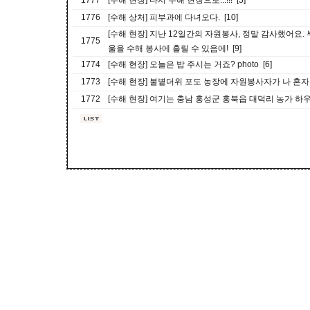
1777
[수해 현장] 다시 수해 현장으로...!!! [5]
1776
[수해 상처] 피부과에 다녀오다. [10]
[수해 현장] 지난 12일간의 자원봉사, 정말 감사했어요.
1775
울을 수해 봉사에 흘릴 수 있음에! [9]
1774
[수해 현장] 오늘은 밥 주시는 거죠? photo [6]
1773
[수해 현장] 불볕더위 포도 농장에 자원봉사자가 나 혼자라니?
1772
[수해 현장] 여기는 충남 홍성군 홍북읍 대덕리 농가 하우스