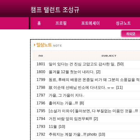
1801
일이 있다는 건 진심 고맙고도 감사한 일, [50]
1800
올겨울 12월 첫눈이 내리다. [2]
1799
동료, 후배의 배웅은 온종일 비가 돼 그분의 소풍길을 적신
1798
故 이순재 선배님 빈소에 다녀오다. ㅠㅠ [11]
1797
가을, 그 가을이 지다.
1796
흩어지는 가을...!!! [8]
1795
[소설가 이외수] 돌아보면, 다 부질없는 미움인 것을...!!! [
1794
거친 바람 앞의 임전무퇴!!! [2]
1793
11월 [10]
1792
추워지는 계절 가을...!!! photo [10]