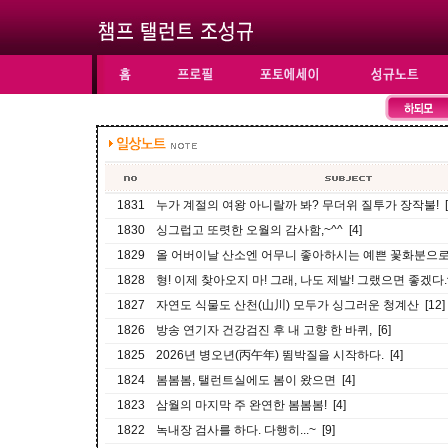
1831
누가 계절의 여왕 아니랄까 봐? 무더위 질투가 장작불! [
1830
싱그럽고 또렷한 오월의 감사함,~^^ [4]
1829
올 어버이날 산소엔 어무니 좋아하시는 예쁜 꽃화분으로...~
1828
형! 이제 찾아오지 마! 그래, 나도 제발! 그랬으면 좋겠다.^^
1827
자연도 식물도 산천(山川) 모두가 싱그러운 청계산 [12]
1826
방송 연기자 건강검진 후 내 고향 한 바퀴, [6]
1825
2026년 병오년(丙午年) 뜀박질을 시작하다. [4]
1824
봄봄봄, 탤런트실에도 봄이 왔으면 [4]
1823
삼월의 마지막 주 완연한 봄봄봄! [4]
1822
녹내장 검사를 하다. 다행히...~ [9]