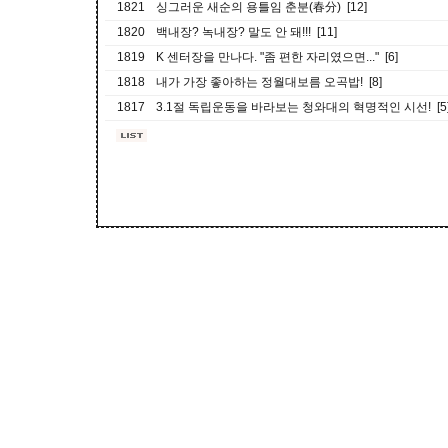
1821
싱그러운 새순의 용틀임 춘분(春分) [12]
1820
백내장? 녹내장? 말도 안 돼!!! [11]
1819
K 센터장을 만나다. "좀 편한 자리였으면..." [6]
1818
내가 가장 좋아하는 정월대보름 오곡밥! [8]
1817
3.1절 독립운동을 바라보는 청와대의 혁명적인 시선! [5