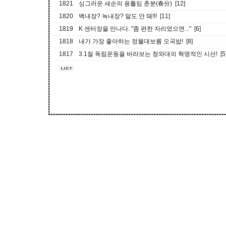
1821
싱그러운 새순의 용틀임 춘분(春分) [12]
1820
백내장? 녹내장? 말도 안 돼!!! [11]
1819
K 센터장을 만나다. "좀 편한 자리였으면..." [6]
1818
내가 가장 좋아하는 정월대보름 오곡밥! [8]
1817
3.1절 독립운동을 바라보는 청와대의 혁명적인 시선! [5