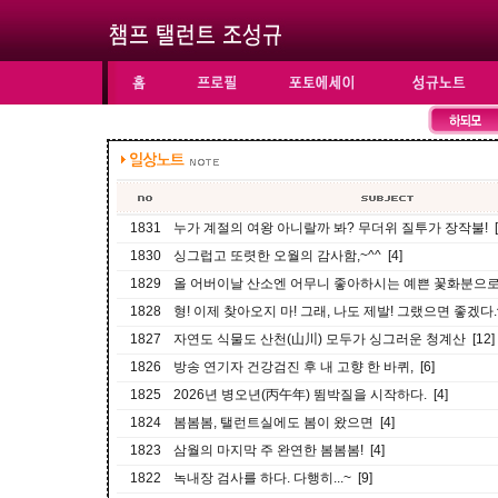
1831
누가 계절의 여왕 아니랄까 봐? 무더위 질투가 장작불! [
1830
싱그럽고 또렷한 오월의 감사함,~^^ [4]
1829
올 어버이날 산소엔 어무니 좋아하시는 예쁜 꽃화분으로...~
1828
형! 이제 찾아오지 마! 그래, 나도 제발! 그랬으면 좋겠다.^^
1827
자연도 식물도 산천(山川) 모두가 싱그러운 청계산 [12]
1826
방송 연기자 건강검진 후 내 고향 한 바퀴, [6]
1825
2026년 병오년(丙午年) 뜀박질을 시작하다. [4]
1824
봄봄봄, 탤런트실에도 봄이 왔으면 [4]
1823
삼월의 마지막 주 완연한 봄봄봄! [4]
1822
녹내장 검사를 하다. 다행히...~ [9]