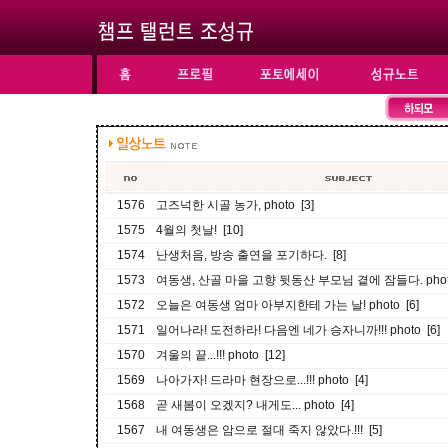
1576
고즈넉한 시골 농가, photo [3]
1575
4월의 첫날! [10]
1574
난생처음, 방송 출연을 포기하다. [8]
1573
여동생, 산골 마을 고향 뒷동산 부모님 곁에 잠들다. photo
1572
오늘은 여동생 엄마 아부지한테 가는 날! photo [6]
1571
일어나라! 도전하라! 다음엔 네가 승자니까!!! photo [6]
1570
겨울의 끝...!!! photo [12]
1569
나아가자! 드라마 현장으로...!!! photo [4]
1568
곧 새봄이 오겠지? 내게도... photo [4]
1567
내 여동생은 암으로 절대 죽지 않았다.!!! [5]