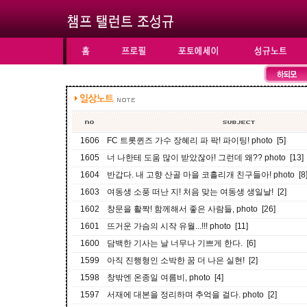
1606
FC 트롯퀸즈 가수 장혜리 파 팍! 파이팅! photo [5]
1605
너 나한테 도움 많이 받았잖아! 그런데 왜?? photo [13]
1604
반갑다. 내 고향 산골 마을 코흘리개 친구들아! photo [8
1603
여동생 소풍 떠난 지! 처음 맞는 여동생 생일날! [2]
1602
창문을 활짝! 함께해서 좋은 사람들, photo [26]
1601
뜨거운 가슴의 시작 유월...!!! photo [11]
1600
담백한 기사는 날 너무나 기쁘게 한다. [6]
1599
아직 진행형인 소박한 꿈 더 나은 실현! [2]
1598
창밖엔 온종일 여름비, photo [4]
1597
서재에 대본을 정리하며 추억을 걸다. photo [2]