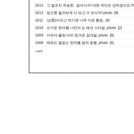
1613
그 말조차 죄송한.. 일어서자! 대한 국민은 강하잖아요.!!! 
1612
앞으론 철저하게 더 닦고 더 조이자! photo [9]
1611
상(賞)이라고 하기엔 너무 아픈 통증, [4]
1610
뜨거운 한여름 나만의 논 패션 스타일, photo [2]
1609
더위야 물렀거라! 정겨운 갈대발, photo [9]
1608
태워도 끝없는 한여름 밤의 동행, photo [4]