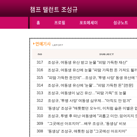
317
조성규, 여동생 유산 받고 눈물 "피땀 가득한 재산"
316
조성규, 여동생 유산에 눈물 “피땀 가득한 돈 가져도 될까
315
"피땀 가득한 돈인데"…조성규, '투병 사망' 동생 유산에 '
314
조성규, 여동생 유산에 '눈물'…"피땀 가득한 돈" [전문]
313
조성규, 여동생이 남긴 유산…"피땀 가득" 또 눈물
312
조성규, '투병 사망' 여동생 삼우제…"아직도 안 믿겨"
311
'동생상' 조성규 "애틋했던 오누이, 이처럼 슬픈 이별은 없을
310
조성규, 투병 후 떠난 여동생에 "괴롭고 미안..믿어지지 
309
“그곳에선 아프지마”…배우 조성규, ‘동생상’ 비보
308
'동생상' 조성규, 애틋한 심경 "그곳에선 아프지마"