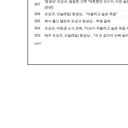
'동생상' 조성규, 절절한 고백 "애틋했던 오누이, 이런 
307
[전문]
306
조성규, 오늘(6일) 동생상…"억울하고 슬픈 죽음"
305
복서 출신 탤런트 조성규 동생상…투병 끝에
304
조성규, 여동생 소식 전해.."이보다 억울하고 슬픈 죽음
303
배우 조성규, 오늘(6일) 동생상…"네 손 잡으러 오빠 달