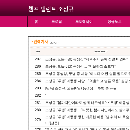
287
조성규, 오늘(6일) 동생상 “지켜주지 못해 정말 미안해”
286
조성규, 오늘(6일) 동생상… “억울하고 슬프다”
285
조성규 동생상, 투병 중 사망 “이보다 더한 슬픔 앞으로 
284
조성규, '투병' 여동생 사망…"억울하고 슬픈 죽음" 심경
283
[단독] 조성규, 오늘(6일) 동생상… 투병 중 ㅠㅠ
282
'
281
조성규 “봄까지만이라도 살게 해주세요”‥‘투병’ 여동생
280
조성규, '투병' 여동생… "따뜻한 봄까지만이라도 살아주
조성규, '투병' 여동생 향한 애틋한 마음 "널 위해 내 목
279
어"[전문]
278
"목숨도 버리고 싶어" 조성규, '투병' 여동생 향한 애틋한