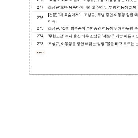
277
조성규"오빠 목숨마저 버리고 싶어"…투병 여동생 회복
[전문] "내 목숨마저"…조성규, '투병 중인 여동생 향한 애끓
276
이슈]
275
조성규, “절친 최수종이 투병중인 여동생 위해 따뜻한 손
274
'무한도전' 복서 출신 배우 조성규 "제발!!"..가슴 아픈 사
273
조성규, 여동생을 향한 애끊는 심정 "볼을 타고 흐르는 