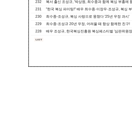
232
복서 출신 조성규, '박상원, 최수종과 함께 복싱 부흥에 
231
"한국 복싱 파이팅!" 배우 최수종·이장우·조성규, 복싱 
230
최수종-조성규, 복싱 사랑으로 뭉쳤다 '25년 우정 과시'
229
최수종-조성규 20년 우정, 어려울 때 항상 함께한 친구!
228
배우 조성규, 한국복싱진흥원 복싱페스티벌 '심판위원장'