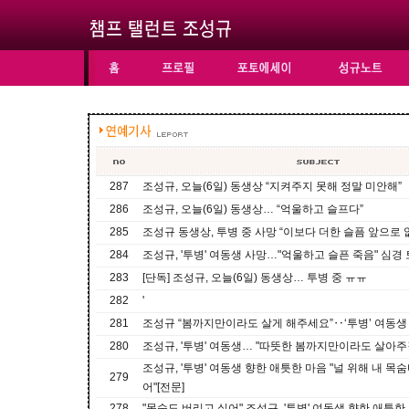
287
조성규, 오늘(6일) 동생상 “지켜주지 못해 정말 미안해”
286
조성규, 오늘(6일) 동생상… “억울하고 슬프다”
285
조성규 동생상, 투병 중 사망 “이보다 더한 슬픔 앞으로 
284
조성규, '투병' 여동생 사망…"억울하고 슬픈 죽음" 심경
283
[단독] 조성규, 오늘(6일) 동생상… 투병 중 ㅠㅠ
282
'
281
조성규 “봄까지만이라도 살게 해주세요”‥‘투병’ 여동생
280
조성규, '투병' 여동생… "따뜻한 봄까지만이라도 살아주
조성규, '투병' 여동생 향한 애틋한 마음 "널 위해 내 목
279
어"[전문]
278
"목숨도 버리고 싶어" 조성규, '투병' 여동생 향한 애틋한