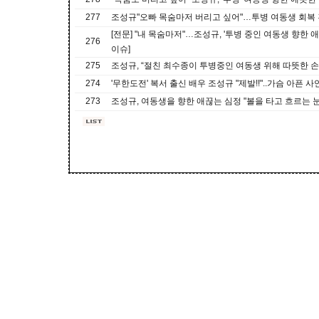
277
조성규"오빠 목숨마저 버리고 싶어"…투병 여동생 회복
[전문] "내 목숨마저"…조성규, '투병 중인 여동생 향한 애끓
276
이슈]
275
조성규, “절친 최수종이 투병중인 여동생 위해 따뜻한 손
274
'무한도전' 복서 출신 배우 조성규 "제발!!"..가슴 아픈 사
273
조성규, 여동생을 향한 애끊는 심정 "볼을 타고 흐르는 