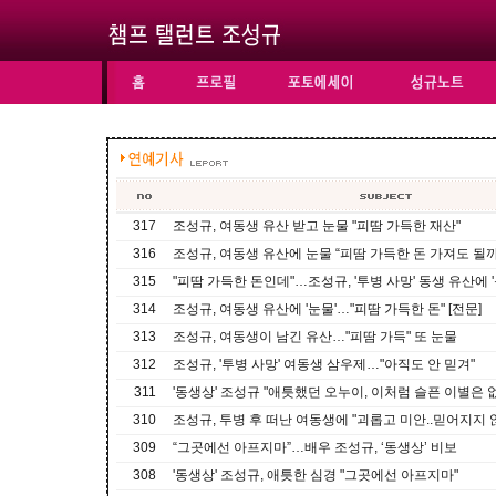
317
조성규, 여동생 유산 받고 눈물 "피땀 가득한 재산"
316
조성규, 여동생 유산에 눈물 “피땀 가득한 돈 가져도 될까
315
"피땀 가득한 돈인데"…조성규, '투병 사망' 동생 유산에 '
314
조성규, 여동생 유산에 '눈물'…"피땀 가득한 돈" [전문]
313
조성규, 여동생이 남긴 유산…"피땀 가득" 또 눈물
312
조성규, '투병 사망' 여동생 삼우제…"아직도 안 믿겨"
311
'동생상' 조성규 "애틋했던 오누이, 이처럼 슬픈 이별은 없을
310
조성규, 투병 후 떠난 여동생에 "괴롭고 미안..믿어지지 
309
“그곳에선 아프지마”…배우 조성규, ‘동생상’ 비보
308
'동생상' 조성규, 애틋한 심경 "그곳에선 아프지마"