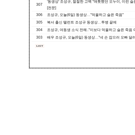
'동생상' 조성규, 절절한 고백 "애틋했던 오누이, 이런 
307
[전문]
306
조성규, 오늘(6일) 동생상…"억울하고 슬픈 죽음"
305
복서 출신 탤런트 조성규 동생상…투병 끝에
304
조성규, 여동생 소식 전해.."이보다 억울하고 슬픈 죽음
303
배우 조성규, 오늘(6일) 동생상…"네 손 잡으러 오빠 달