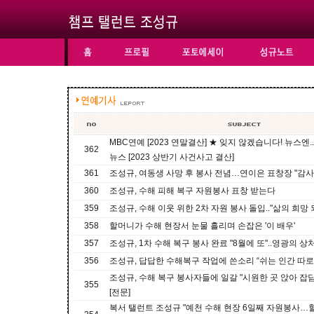
MBC연예 [2023 연말결산] ★ 잊지 않겠습니다! 뉴스엔.
362
뉴스 [2023 상반기 사건사고 결산]
361
조성규, 여동생 사망 후 봉사 전념…연이은 표창장 "감사
360
조성규, 수해 피해 복구 자원봉사 표창 받는다
359
조성규, 수해 이웃 위한 2차 자원 봉사 돌입.."삶의 희망 
358
할머니가 수해 현장서 눈물 흘리며 손잡은 '이 배우'
357
조성규, 1차 수해 복구 봉사 완료 "8월에 또"..영광의 상
356
조성규, 답답한 수해복구 작업에 쓴소리 “쉬는 인간 따로
조성규, 수해 복구 봉사자들에 일갈 "시원한 곳 앉아 잡담
355
[전문]
복서 탤런트 조성규 "예천 수해 현장 6일째 자원봉사…