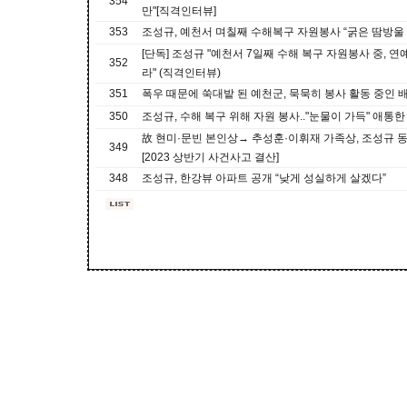
354
만"[직격인터뷰]
353
조성규, 예천서 며칠째 수해복구 자원봉사 “굵은 땀방울
[단독] 조성규 "예천서 7일째 수해 복구 자원봉사 중, 
352
라" (직격인터뷰)
351
폭우 때문에 쑥대밭 된 예천군, 묵묵히 봉사 활동 중인
350
조성규, 수해 복구 위해 자원 봉사.."눈물이 가득" 애통한
故 현미·문빈 본인상→ 추성훈·이휘재 가족상, 조성규 동
349
[2023 상반기 사건사고 결산]
348
조성규, 한강뷰 아파트 공개 “낮게 성실하게 살겠다”