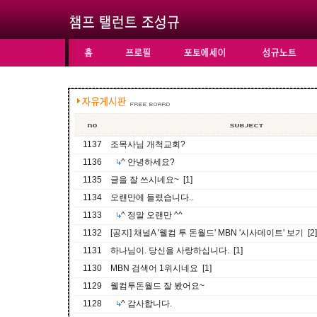
1137
조목사님 개척교회?
1136
^ 안녕하세요?
1135
글을 잘 쓰시네요~ [1]
1134
오랜만에 들렸습니다..
1133
^ 정말 오랜만 ^^
1132
[공지] 채널A '웰컴 투 돈월드' MBN '시사데이트' 보기 [2]
1131
하나님이. 당신을 사랑하십니다. [1]
1130
MBN 검색어 1위시네요 [1]
1129
웰컴투돈월드 잘 봤어요~
1128
^ 감사합니다.